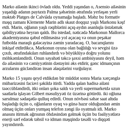
Marko ailənin ikinci övladı oldu. Yeddi yaşından o, Asensio ailəsinin
yaşadığı adanın paytaxtı Palma şəhərinin ətrafında yerləşən yerli
məktəb Platges de Calviàda oynamağa başladı. Məhz bu formativ
məşq zamanı Klemente Marin adlı skaut doqquz yaşlı Markonu kəşf
etdi. Marin, oğlanın yaşlı rəqiblərini açıq-aydın asanlıqla üstələmək
qabiliyyətinə heyran qaldı. Bu istedad, nəticədə Markonun Mallorca
akademiyasına qəbul edilməsinə yol açacaq və onun peşəkar
futbolda maraqlı gələcəyinə zəmin yaradacaq. O, bacarıqlarını
inkişaf etdirdikcə, Markonun oyuna olan bağlılığı və sevgisi üzə
çıxdı, ətrafındakıları ruhlandırdı və böyüklüyə doğru yolunu
möhkəmləndirdi. Onun səyahəti təkcə şəxsi ambisiyasını deyil, həm
də ailəsinin və cəmiyyətinin dəstəyini əks etdirir, gənc idmançının
arzularını gücləndirən insan əlaqələrini vurğulayır.
Marko 15 yaşını qeyd etdikdən bir müddət sonra Maria xərçənglə
mübarizəsini faciəvi şəkildə itirdi. Yadda qalan hadisə ailəni
təəccübləndirdi, itki onları şoka saldı və yerli supermarketdə uzun
saatlarla işləyən Gilbert məsuliyyəti öz üzərinə götürdü. iki oğluna
sarsılmaz sədaqətlə qulluq edirdi. Onun növbəsi səhər saat altıda
başladığı üçün o, oğlanların oyaq və günə hazır olduğundan əmin
olmaq üçün onları yumşaq telefon zəngi ilə oyatmalı idi. Marko
anasını itirmək ağrısının öhdəsindən gəlmək üçün bu fəaliyyətlərə
enerji sərf edərək təhsil və idman məşqində təsəlli və diqqəti
yayındırırdı.