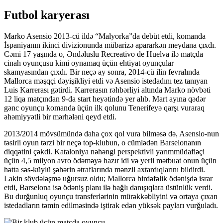
Futbol karyerası
Marko Asensio 2013-cü ildə “Malyorka”da debüt etdi, komanda
İspaniyanın ikinci divizionunda mübarizə apararkən meydana çıxdı.
Cəmi 17 yaşında o, Əndəluslu Recreativo de Huelva ilə matçda
cinah oyunçusu kimi oynamaq üçün ehtiyat oyunçular
skamyasından çıxdı. Bir neçə ay sonra, 2014-cü ilin fevralında
Mallorca məşqçi dəyişikliyi etdi və Asensio istedadını tez tanıyan
Luis Karrerası gətirdi. Karrerasın rəhbərliyi altında Marko növbəti
12 liqa matçından 9-da start heyətində yer alıb. Mart ayına qədər
gənc oyunçu komanda üçün ilk qolunu Tenerifeyə qarşı vuraraq
əhəmiyyətli bir mərhələni qeyd etdi.
2013/2014 mövsümündə daha çox qol vura bilməsə də, Asensio-nun
təsirli oyun tərzi bir neçə top-klubun, o cümlədən Barselonanın
diqqətini çəkdi. Kataloniya nəhəngi perspektivli yarımmüdafiəçi
üçün 4,5 milyon avro ödəməyə hazır idi və yerli mətbuat onun üçün
hətta səs-küylü şəhərin ətraflarında mənzil axtardıqlarını bildirdi.
Lakin sövdələşmə uğursuz oldu; Mallorca birdəfəlik ödənişdə israr
etdi, Barselona isə ödəniş planı ilə bağlı danışıqlara üstünlük verdi.
Bu durğunluq oyunçu transferlərinin mürəkkəbliyini və ortaya çıxan
istedadların təmin edilməsində iştirak edən yüksək payları vurğuladı.