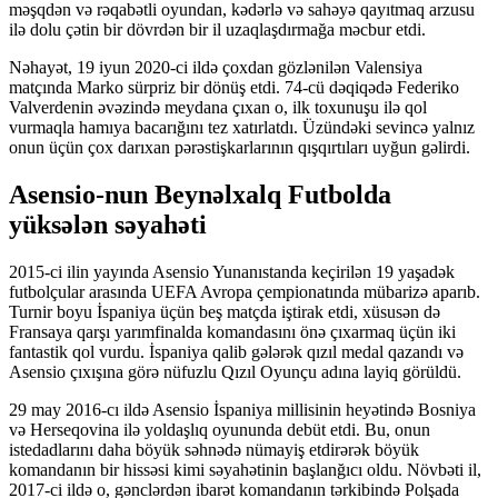
məşqdən və rəqabətli oyundan, kədərlə və sahəyə qayıtmaq arzusu
ilə dolu çətin bir dövrdən bir il uzaqlaşdırmağa məcbur etdi.
Nəhayət, 19 iyun 2020-ci ildə çoxdan gözlənilən Valensiya
matçında Marko sürpriz bir dönüş etdi. 74-cü dəqiqədə Federiko
Valverdenin əvəzində meydana çıxan o, ilk toxunuşu ilə qol
vurmaqla hamıya bacarığını tez xatırlatdı. Üzündəki sevincə yalnız
onun üçün çox darıxan pərəstişkarlarının qışqırtıları uyğun gəlirdi.
Asensio-nun Beynəlxalq Futbolda
yüksələn səyahəti
2015-ci ilin yayında Asensio Yunanıstanda keçirilən 19 yaşadək
futbolçular arasında UEFA Avropa çempionatında mübarizə aparıb.
Turnir boyu İspaniya üçün beş matçda iştirak etdi, xüsusən də
Fransaya qarşı yarımfinalda komandasını önə çıxarmaq üçün iki
fantastik qol vurdu. İspaniya qalib gələrək qızıl medal qazandı və
Asensio çıxışına görə nüfuzlu Qızıl Oyunçu adına layiq görüldü.
29 may 2016-cı ildə Asensio İspaniya millisinin heyətində Bosniya
və Herseqovina ilə yoldaşlıq oyununda debüt etdi. Bu, onun
istedadlarını daha böyük səhnədə nümayiş etdirərək böyük
komandanın bir hissəsi kimi səyahətinin başlanğıcı oldu. Növbəti il,
2017-ci ildə o, gənclərdən ibarət komandanın tərkibində Polşada