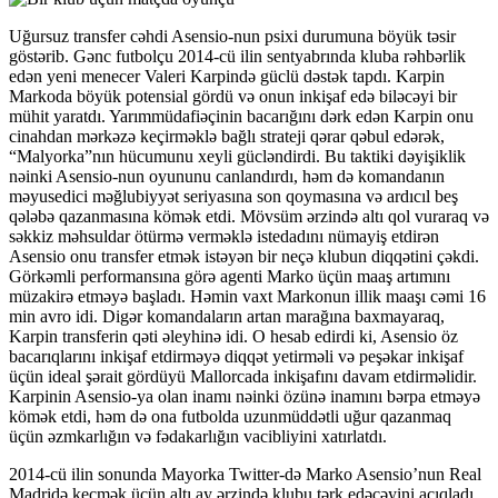
Uğursuz transfer cəhdi Asensio-nun psixi durumuna böyük təsir
göstərib. Gənc futbolçu 2014-cü ilin sentyabrında kluba rəhbərlik
edən yeni menecer Valeri Karpində güclü dəstək tapdı. Karpin
Markoda böyük potensial gördü və onun inkişaf edə biləcəyi bir
mühit yaratdı. Yarımmüdafiəçinin bacarığını dərk edən Karpin onu
cinahdan mərkəzə keçirməklə bağlı strateji qərar qəbul edərək,
“Malyorka”nın hücumunu xeyli gücləndirdi. Bu taktiki dəyişiklik
nəinki Asensio-nun oyununu canlandırdı, həm də komandanın
məyusedici məğlubiyyət seriyasına son qoymasına və ardıcıl beş
qələbə qazanmasına kömək etdi. Mövsüm ərzində altı qol vuraraq və
səkkiz məhsuldar ötürmə verməklə istedadını nümayiş etdirən
Asensio onu transfer etmək istəyən bir neçə klubun diqqətini çəkdi.
Görkəmli performansına görə agenti Marko üçün maaş artımını
müzakirə etməyə başladı. Həmin vaxt Markonun illik maaşı cəmi 16
min avro idi. Digər komandaların artan marağına baxmayaraq,
Karpin transferin qəti əleyhinə idi. O hesab edirdi ki, Asensio öz
bacarıqlarını inkişaf etdirməyə diqqət yetirməli və peşəkar inkişaf
üçün ideal şərait gördüyü Mallorcada inkişafını davam etdirməlidir.
Karpinin Asensio-ya olan inamı nəinki özünə inamını bərpa etməyə
kömək etdi, həm də ona futbolda uzunmüddətli uğur qazanmaq
üçün əzmkarlığın və fədakarlığın vacibliyini xatırlatdı.
2014-cü ilin sonunda Mayorka Twitter-də Marko Asensio’nun Real
Madridə keçmək üçün altı ay ərzində klubu tərk edəcəyini açıqladı.