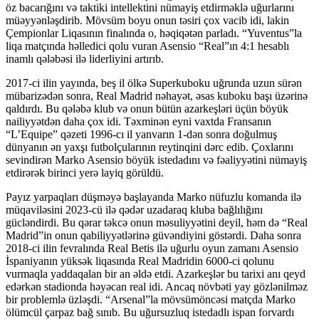
öz bacarığını və taktiki intellektini nümayiş etdirməklə uğurlarını
müəyyənləşdirib. Mövsüm boyu onun təsiri çox vacib idi, lakin
Çempionlar Liqasının finalında o, həqiqətən parladı. “Yuventus”la
liqa matçında həlledici qolu vuran Asensio “Real”ın 4:1 hesablı
inamlı qələbəsi ilə liderliyini artırıb.
2017-ci ilin yayında, beş il ölkə Superkuboku uğrunda uzun sürən
mübarizədən sonra, Real Madrid nəhayət, əsas kuboku başı üzərinə
qaldırdı. Bu qələbə klub və onun bütün azarkeşləri üçün böyük
nailiyyətdən daha çox idi. Təxminən eyni vaxtda Fransanın
“L’Equipe” qəzeti 1996-cı il yanvarın 1-dən sonra doğulmuş
dünyanın ən yaxşı futbolçularının reytinqini dərc edib. Çoxlarını
sevindirən Marko Asensio böyük istedadını və fəaliyyətini nümayiş
etdirərək birinci yerə layiq görüldü.
Payız yarpaqları düşməyə başlayanda Marko nüfuzlu komanda ilə
müqaviləsini 2023-cü ilə qədər uzadaraq kluba bağlılığını
gücləndirdi. Bu qərar təkcə onun məsuliyyətini deyil, həm də “Real
Madrid”in onun qabiliyyətlərinə güvəndiyini göstərdi. Daha sonra
2018-ci ilin fevralında Real Betis ilə uğurlu oyun zamanı Asensio
İspaniyanın yüksək liqasında Real Madridin 6000-ci qolunu
vurmaqla yaddaqalan bir an əldə etdi. Azarkeşlər bu tarixi anı qeyd
edərkən stadionda həyəcan real idi. Ancaq növbəti yay gözlənilməz
bir problemlə üzləşdi. “Arsenal”la mövsümöncəsi matçda Marko
ölümcül çarpaz bağ sınıb. Bu uğursuzluq istedadlı ispan forvardı