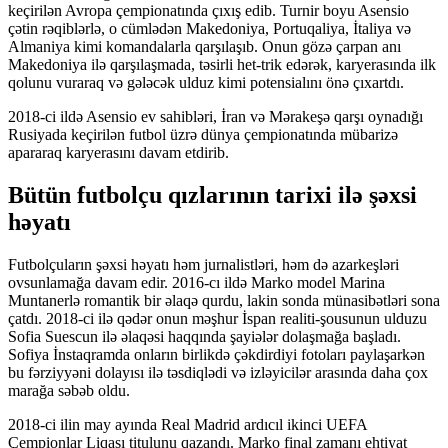
keçirilən Avropa çempionatında çıxış edib. Turnir boyu Asensio
çətin rəqiblərlə, o cümlədən Makedoniya, Portuqaliya, İtaliya və
Almaniya kimi komandalarla qarşılaşıb. Onun gözə çarpan anı
Makedoniya ilə qarşılaşmada, təsirli het-trik edərək, karyerasında ilk
qolunu vuraraq və gələcək ulduz kimi potensialını önə çıxartdı.
2018-ci ildə Asensio ev sahibləri, İran və Mərakeşə qarşı oynadığı
Rusiyada keçirilən futbol üzrə dünya çempionatında mübarizə
apararaq karyerasını davam etdirib.
Bütün futbolçu qızlarının tarixi ilə şəxsi
həyatı
Futbolçuların şəxsi həyatı həm jurnalistləri, həm də azarkeşləri
ovsunlamağa davam edir. 2016-cı ildə Marko model Marina
Muntanerlə romantik bir əlaqə qurdu, lakin sonda münasibətləri sona
çatdı. 2018-ci ilə qədər onun məşhur İspan realiti-şousunun ulduzu
Sofia Suescun ilə əlaqəsi haqqında şayiələr dolaşmağa başladı.
Sofiya İnstaqramda onların birlikdə çəkdirdiyi fotoları paylaşarkən
bu fərziyyəni dolayısı ilə təsdiqlədi və izləyicilər arasında daha çox
marağa səbəb oldu.
2018-ci ilin may ayında Real Madrid ardıcıl ikinci UEFA
Çempionlar Liqası titulunu qazandı. Marko final zamanı ehtiyat