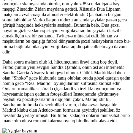
oyunçular skamyasında oturdu, onu yalnız 89-cu dəqiqədə baş
məşqçi Zinəddin Zidan meydana gətirdi. Xüsusilə Dua Lipanın
matçdan əvvəl çıxışı ilə atmosfer elektrik idi. Qələbədən bir gün
sonra tabloidlər Marko ilə pop ulduzu arasında şayiələr gəzən gecə
görüşü haqqında hekayələrlə səsləşdi. Bununla belə, Dua şəxsi
həyatını gizli saxlamaq istəyini vurğulayaraq bu şayiələri təkzib
etmək üçün tez bir zamanda Twitter-ə müraciət etdi. İdman və
məşhurların bu qarışığı futbol dünyasında şəxsi hekayələrin necə bir-
birinə bağlı ola biləcəyini vurğulayaraq diqqəti cəlb etməyə davam
edir.
Daha sonra məlum olub ki, hücumçunun ürəyi artıq boş deyil.
Futbolçunun yeni sevgisi Sandra Qaraldır, onun əsl adı internetdə
Sandra Garcia Alvarez kimi qeyd olunur. Cütlük Madriddə dəbdə
olan “Shoko” gecə klubunda tanış olublar, orada gözəl qaraşın qadın
həmin gecə “Real Madrid” oyunçularının süfrəsinə xidmət edir.
Onların romantikası sürətlə çiçəkləndi və tezliklə oyunçunun və
heyrətamiz ispan qadının fotoşəkilləri İnstaqramda görünməyə
başladı və pərəstişkarlarının diqqətini çəkdi. Maraqlıdır ki,
Sandranın futbolda öz sevimliləri var; o, daha əvvəl başqa bir
Madrid klubu olan Atletico-nun formasını geyindiyi şəkilləri öz
hesabında yerləşdirmişdi. Bu futbol sədaqəti onların münasibətlərinə
mane olmadı və romantikalarına oynaq bir dinamik əlavə etdi.