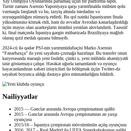
Yay Olimpiya Oyunlarında parlamaq üçün bir platforma tapdı.
Turnir zamanı Asensio Yaponiyaya qarşı yarımfinalda mühüm qolu
vurmaqla fərqləndi və bu, təzyiq altında istedadını və
soyuqqanlılığını nümayiş etdirdi. Bu qol nəinki İspaniyanın finala
yüksəlməsinə kömək etdi, həm də əvvəllər Avrodan kənarlaşdırıldığı
üçün məyus olan azarkeşlərin ümidini yenidən alovlandırdı. Təəssüf
ki, final matçında İspaniya gərgin mübarizədə Braziliyaya məğlub
olaraq qızıl medalı qazana bilməyib.
2024-cü ilə qədər PSJ-nin yarımmüdafiəçisi Marko Asensio
“Fənərbaxça” ilə yeni səyahətə çıxmağa hazırlaşır. Bu transfer onun
karyerasında maraqlı yeni fəsildir, çünki o, yeni mühitdə əhəmiyyətli
təsir göstərməyə çalışır. Hərəkət uğurla tamamlandı və oyunçu
həyəcanlandıran xəbəri izləyiciləri ilə bölüşmək üçün Twitter-də
səyahəti boyunca aldığı dəstəyə görə minnətdarlığını bildirdi.
Nailiyyətlər
2015 — Gənclər arasında Avropa çempionatının qalibi
2015 – Gənclər arasında Avropa çempionatının ən yaxşı
oyunçusu
2015/16 – İspaniya çempionatı mövsümünün açılış oyunçusu
2016, 2017 – Real Madrid ilə UEFA Superkubokunun qalibi