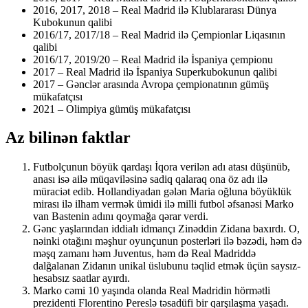
2016, 2017, 2018 – Real Madrid ilə Klublararası Dünya
Kubokunun qalibi
2016/17, 2017/18 – Real Madrid ilə Çempionlar Liqasının
qalibi
2016/17, 2019/20 – Real Madrid ilə İspaniya çempionu
2017 – Real Madrid ilə İspaniya Superkubokunun qalibi
2017 – Gənclər arasında Avropa çempionatının gümüş
mükafatçısı
2021 – Olimpiya gümüş mükafatçısı
Az bilinən faktlar
Futbolçunun böyük qardaşı İqora verilən adı atası düşünüb,
anası isə ailə müqaviləsinə sadiq qalaraq ona öz adı ilə
müraciət edib. Hollandiyadan gələn Maria oğluna böyüklük
mirası ilə ilham vermək ümidi ilə milli futbol əfsanəsi Marko
van Bastenin adını qoymağa qərar verdi.
Gənc yaşlarından iddialı idmançı Zinəddin Zidana baxırdı. O,
nəinki otağını məşhur oyunçunun posterləri ilə bəzədi, həm də
məşq zamanı həm Juventus, həm də Real Madriddə
dalğalanan Zidanın unikal üslubunu təqlid etmək üçün saysız-
hesabsız saatlar ayırdı.
Marko cəmi 10 yaşında olanda Real Madridin hörmətli
prezidenti Florentino Pereslə təsadüfi bir qarşılaşma yaşadı.