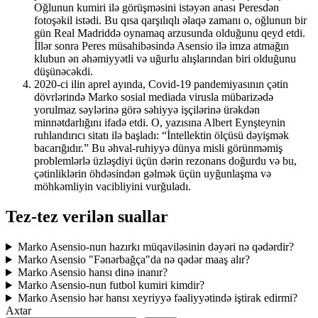
Oğlunun kumiri ilə görüşməsini istəyən anası Peresdən
fotoşəkil istədi. Bu qısa qarşılıqlı əlaqə zamanı o, oğlunun bir
gün Real Madriddə oynamaq arzusunda olduğunu qeyd etdi.
İllər sonra Peres müsahibəsində Asensio ilə imza atmağın
klubun ən əhəmiyyətli və uğurlu alışlarından biri olduğunu
düşünəcəkdi.
2020-ci ilin aprel ayında, Covid-19 pandemiyasının çətin
dövrlərində Marko sosial mediada virusla mübarizədə
yorulmaz səylərinə görə səhiyyə işçilərinə ürəkdən
minnətdarlığını ifadə etdi. O, yazısına Albert Eynşteynin
ruhlandırıcı sitatı ilə başladı: “İntellektin ölçüsü dəyişmək
bacarığıdır.” Bu əhval-ruhiyyə dünya misli görünməmiş
problemlərlə üzləşdiyi üçün dərin rezonans doğurdu və bu,
çətinliklərin öhdəsindən gəlmək üçün uyğunlaşma və
möhkəmliyin vacibliyini vurğuladı.
Tez-tez verilən suallar
Marko Asensio-nun hazırkı müqaviləsinin dəyəri nə qədərdir?
Marko Asensio "Fənərbağça"da nə qədər maaş alır?
Marko Asensio hansı dinə inanır?
Marko Asensio-nun futbol kumiri kimdir?
Marko Asensio hər hansı xeyriyyə fəaliyyətində iştirak edirmi?
Axtar