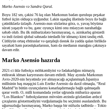
Marko Asensio və Sandra Qaral.
Boyu 182 sm, çəkisi 76 kq olan Markonun bədən quruluşu peşəkar
futbol üçün olduqca uyğundur. Lakin uşaqlıq illərində boyu ilə bağlı
çətinliklərlə üzləşib. Asensio-nun sözlərinə görə, o, yavaş böyümə
sürəti yaşayıb və bu, gənc oyunçu kimi onu müəyyən narahatlığa
səbəb olub. Bu ilk mübarizələrə baxmayaraq, o, əzmkarlıq göstərdi
və indi özünü qlobal səhnədə istedadlı bir idmançı kimi təsdiq etdi.
Cütlüyün ortaq ehtiraslar və qarşılıqlı dəstək ilə yadda qalan birlikdə
səyahəti həm pərəstişkarlarının, həm də medianın marağını çəkməyə
davam edir.
Marko Asensio hazırda
2021-ci ildə futbolçu möhkəmliyini və fədakarlığını nümayiş
etdirərək idman karyerasını davam etdirdi. May ayında Markonun
Avro-2020-nin heyətində yer almayacağı açıqlanmışdı.İspaniya
millisinin baş məşqçisi Luis Enrike Asensio da daxil olmaqla, “Real
Madrid”in bütün oyunçularını kənarlaşdırmaqla bağlı qalmaqallı
qərar verib. O, milli komandada yerlər uğrunda mübarizə aparan
“Los Blankos” futbolçularının mövsüm ərzində gözlənilən ardıcıl
çıxışlarını göstərmədiyini vurğulamaqla bu seçimini əsaslandırıb. Bu
uğursuzluğa baxmayaraq, Marko başqa bir nüfuzlu tədbirdə – Tokio