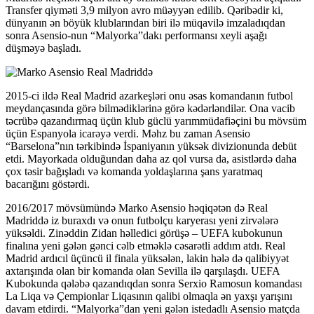
Transfer qiyməti 3,9 milyon avro müəyyən edilib. Qəribədir ki,
dünyanın ən böyük klublarından biri ilə müqavilə imzaladıqdan
sonra Asensio-nun “Malyorka”dakı performansı xeyli aşağı
düşməyə başladı.
2015-ci ildə Real Madrid azarkeşləri onu əsas komandanın futbol
meydançasında görə bilmədiklərinə görə kədərləndilər. Ona vacib
təcrübə qazandırmaq üçün klub güclü yarımmüdafiəçini bu mövsüm
üçün Espanyola icarəyə verdi. Məhz bu zaman Asensio
“Barselona”nın tərkibində İspaniyanın yüksək divizionunda debüt
etdi. Mayorkada olduğundan daha az qol vursa da, asistlərdə daha
çox təsir bağışladı və komanda yoldaşlarına şans yaratmaq
bacarığını göstərdi.
2016/2017 mövsümündə Marko Asensio həqiqətən də Real
Madriddə iz buraxdı və onun futbolçu karyerası yeni zirvələrə
yüksəldi. Zinəddin Zidan həlledici görüşə – UEFA kubokunun
finalına yeni gələn gənci cəlb etməklə cəsarətli addım atdı. Real
Madrid ardıcıl üçüncü il finala yüksələn, lakin hələ də qalibiyyət
axtarışında olan bir komanda olan Sevilla ilə qarşılaşdı. UEFA
Kubokunda qələbə qazandıqdan sonra Serxio Ramosun komandası
La Liqa və Çempionlar Liqasının qalibi olmaqla ən yaxşı yarışını
davam etdirdi. “Malyorka”dan yeni gələn istedadlı Asensio matçda