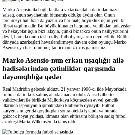
Marko Asensio ilə bağlı faktlara və tarixə daha dərindən nəzər
salsaq, onun səyahətinin bitməmiş olduğu aydın olur. Onun
tərcümeyi-halı hələ də yazılır və hər matç böyüklük üçün yeni bir
fürsət təqdim edir. Bu böyük idmançı haqqında yeniliklər, anlayışlar
və hekayələr üçün bizi izləyin, çünki biz təkcə onun nailiyyətlərini
deyil, həm də onun təsir etdiyi futbol yarışlarını qeyd edirik. Bütün
dünyada azarkeşləri həvəsləndirməyə davam edən oyunçu Marko
Asensio-ya həsr olunmuş fan icmamıza xoş gəlmisiniz.
Marko Asensio-nun erkən uşaqlığı: ailə
hadisələrindən çətinliklər qarşısında
dayanıqlılığa qədər
Real Madridin gələcək ulduzu 21 yanvar 1996-cı ildə Mayorkada
futbola dərin kök salmış ailədə anadan olub. Atası Gilberto
valideynləri ilə birlikdə Mallorkaya köçməzdən əvvəl gənclik
illərində İspaniyanın şimalındakı klublarda oynayıb. Futbol
karyerasını geridə qoyduqdan sonra oteldə iş tapdı və burada
gələcək həyat yoldaşı, idmana olan ehtirasını bölüşən sadiq futbol
azarkeşi Maria Willemsen ilə tanış oldu.