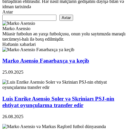
birləşdirən ehtirasdır. Hər nəsil matçların gedişatını dəyişə bilən və
idman tarixində
Axtar
Axtar
Marko Asensio
Müasir futbolun ən yaxşı futbolçusu, onun yolu saytımızda maraqlı
tərcümeyi-halı ilə bəxş edilmişdir.
Həftənin xəbərləri
Marko Asensio Fənərbaxça ya keçib
25.09.2025
Luis Enrike Asensio Soler və Skriniarı PSJ-nin
ehtiyat oyunçularına transfer edir
26.08.2025