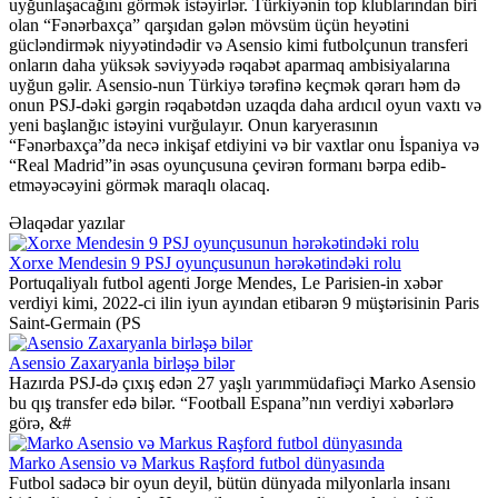
uyğunlaşacağını görmək istəyirlər. Türkiyənin top klublarından biri
olan “Fənərbaxça” qarşıdan gələn mövsüm üçün heyətini
gücləndirmək niyyətindədir və Asensio kimi futbolçunun transferi
onların daha yüksək səviyyədə rəqabət aparmaq ambisiyalarına
uyğun gəlir. Asensio-nun Türkiyə tərəfinə keçmək qərarı həm də
onun PSJ-dəki gərgin rəqabətdən uzaqda daha ardıcıl oyun vaxtı və
yeni başlanğıc istəyini vurğulayır. Onun karyerasının
“Fənərbaxça”da necə inkişaf etdiyini və bir vaxtlar onu İspaniya və
“Real Madrid”in əsas oyunçusuna çevirən formanı bərpa edib-
etməyəcəyini görmək maraqlı olacaq.
Əlaqədar yazılar
Xorxe Mendesin 9 PSJ oyunçusunun hərəkətindəki rolu
Portuqaliyalı futbol agenti Jorge Mendes, Le Parisien-in xəbər
verdiyi kimi, 2022-ci ilin iyun ayından etibarən 9 müştərisinin Paris
Saint-Germain (PS
Asensio Zaxaryanla birləşə bilər
Hazırda PSJ-də çıxış edən 27 yaşlı yarımmüdafiəçi Marko Asensio
bu qış transfer edə bilər. “Football Espana”nın verdiyi xəbərlərə
görə, &#
Marko Asensio və Markus Raşford futbol dünyasında
Futbol sadəcə bir oyun deyil, bütün dünyada milyonlarla insanı