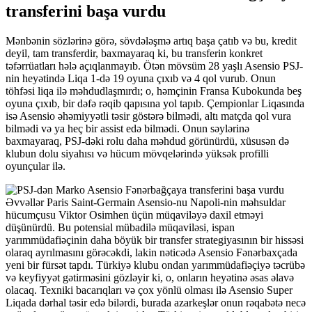
transferini başa vurdu
Mənbənin sözlərinə görə, sövdələşmə artıq başa çatıb və bu, kredit
deyil, tam transferdir, baxmayaraq ki, bu transferin konkret
təfərrüatları hələ açıqlanmayıb. Ötən mövsüm 28 yaşlı Asensio PSJ-
nin heyətində Liqa 1-də 19 oyuna çıxıb və 4 qol vurub. Onun
töhfəsi liqa ilə məhdudlaşmırdı; o, həmçinin Fransa Kubokunda beş
oyuna çıxıb, bir dəfə rəqib qapısına yol tapıb. Çempionlar Liqasında
isə Asensio əhəmiyyətli təsir göstərə bilmədi, altı matçda qol vura
bilmədi və ya heç bir assist edə bilmədi. Onun səylərinə
baxmayaraq, PSJ-dəki rolu daha məhdud görünürdü, xüsusən də
klubun dolu siyahısı və hücum mövqelərində yüksək profilli
oyunçular ilə.
Əvvəllər Paris Saint-Germain Asensio-nu Napoli-nin məhsuldar
hücumçusu Viktor Osimhen üçün müqaviləyə daxil etməyi
düşünürdü. Bu potensial mübadilə müqaviləsi, ispan
yarımmüdafiəçinin daha böyük bir transfer strategiyasının bir hissəsi
olaraq ayrılmasını görəcəkdi, lakin nəticədə Asensio Fənərbaxçada
yeni bir fürsət tapdı. Türkiyə klubu ondan yarımmüdafiəçiyə təcrübə
və keyfiyyət gətirməsini gözləyir ki, o, onların heyətinə əsas əlavə
olacaq. Texniki bacarıqları və çox yönlü olması ilə Asensio Super
Liqada dərhal təsir edə bilərdi, burada azarkeşlər onun rəqabətə necə