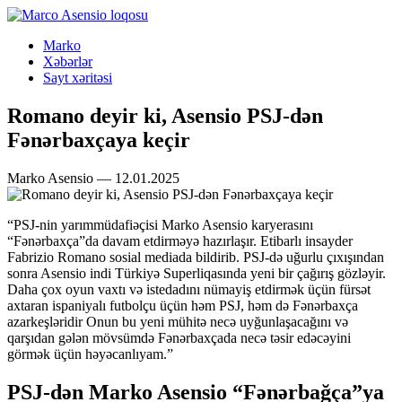
Marko
Xəbərlər
Sayt xəritəsi
Romano deyir ki, Asensio PSJ-dən
Fənərbaxçaya keçir
Marko Asensio — 12.01.2025
“PSJ-nin yarımmüdafiəçisi Marko Asensio karyerasını
“Fənərbaxça”da davam etdirməyə hazırlaşır. Etibarlı insayder
Fabrizio Romano sosial mediada bildirib. PSJ-də uğurlu çıxışından
sonra Asensio indi Türkiyə Superliqasında yeni bir çağırış gözləyir.
Daha çox oyun vaxtı və istedadını nümayiş etdirmək üçün fürsət
axtaran ispaniyalı futbolçu üçün həm PSJ, həm də Fənərbaxça
azarkeşləridir Onun bu yeni mühitə necə uyğunlaşacağını və
qarşıdan gələn mövsümdə Fənərbaxçada necə təsir edəcəyini
görmək üçün həyəcanlıyam.”
PSJ-dən Marko Asensio “Fənərbağça”ya