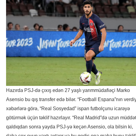
Hazırda PSJ-də çıxış edən 27 yaşlı yarımmüdafiəçi Marko
Asensio bu qış transfer edə bilər. “Football Espana”nın verdi
xəbərlərə görə, “Real Sosyedad” ispan futbolçunu icarəyə
götürmək üçün təklif hazırlayır. “Real Madrid”də uzun müddə
qaldıqdan sonra yayda PSJ-yə keçən Asensio, ola bilsin ki,
daha çox oyun vaxtı axtarır və bu gediş ona məhz bunu təklif