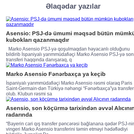
Əlaqədar yazılar
Asensio: PSJ-də ümumi məqsəd bütün mümk
kubokları qazanmaqdır
Marko Asensio PSJ-yə qoşulmaqdan həyacanlı olduğunu
bildirib İspaniyalı yarımmüdafiəçi Marko Asensio PSJ-yə son
transferi haqqında danışaraq, q
Marko Asensio Fənərbaxça ya keçib
İspaniyalı yarımmüdafiəçi Marko Asensio rəsmi olaraq Paris
Saint-Germain-dən Türkiyə nəhəngi “Fənərbaxça”ya transfer
olub. Klubun rəsmi sa
Asensio, son köçürmə tarixindən əvvəl Alıcını
radarında
“Bayerin cari qış transfer pəncərəsi bağlanana qədər PSJ-ni
vingeri Marko Asensio transferini təmin etməyi hədəflədiyi