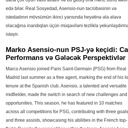
edə bilər. Real Sosyedad, Asensio-nun təcrübəsinin və
istedadının mövsümün ikinci yarısında heyətinə əla əlavə
olacağına inandıqları üçün müqaviləni tezliklə yekunlaşdırm
istəyir.
Marko Asensio-nun PSJ-yə keçidi: Ca
Performans və Gələcək Perspektivlər
Marco Asensio joined Paris Saint-Germain (PSG) from Real
Madrid last summer as a free agent, marking the end of his l
tenure at the Spanish club. Asensio, a talented and versatile
midfielder, made the switch in search of new challenges and
opportunities. This season, he has featured in 10 matches
across all competitions for PSG, contributing with three goal
and three assists, showcasing his abilities in the French top-