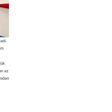
adı.
um
lük
rı az
enidən