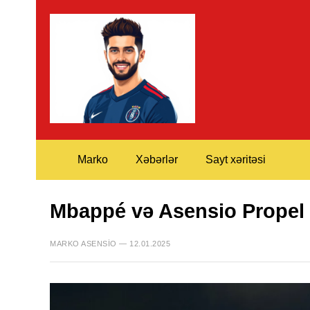
Marko
Xəbərlər
Sayt xəritəsi
Mbappé və Asensio Propel 
MARKO ASENSIO — 12.01.2025