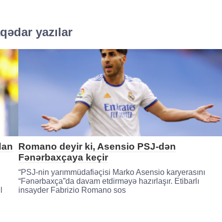
qədar yazılar
dan
Romano deyir ki, Asensio PSJ-dən
Fənərbaxçaya keçir
“PSJ-nin yarımmüdafiəçisi Marko Asensio karyerasını
“Fənərbaxça”da davam etdirməyə hazırlaşır. Etibarlı
l
insayder Fabrizio Romano sos