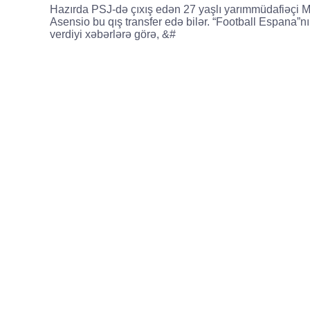
Hazırda PSJ-də çıxış edən 27 yaşlı yarımmüdafiəçi 
Asensio bu qış transfer edə bilər. “Football Espana”n
verdiyi xəbərlərə görə, &#