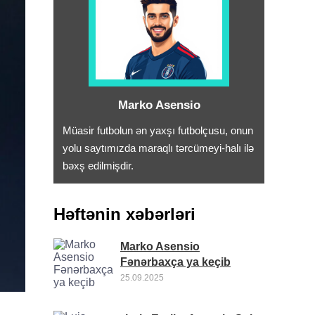
Marko Asensio
Müasir futbolun ən yaxşı futbolçusu, onun
yolu saytımızda maraqlı tərcümeyi-halı ilə
bəxş edilmişdir.
Həftənin xəbərləri
Marko Asensio
Fənərbaxça ya keçib
25.09.2025