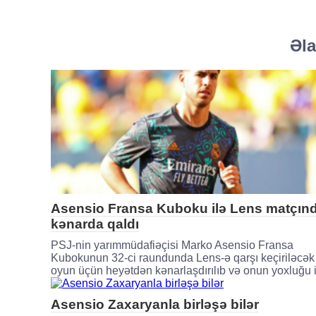
Əla
Asensio Fransa Kuboku ilə Lens matçın
kənarda qaldı
PSJ-nin yarımmüdafiəçisi Marko Asensio Fransa
Kubokunun 32-ci raundunda Lens-ə qarşı keçiriləcək
oyun üçün heyətdən kənarlaşdırılıb və onun yoxluğu i
Asensio Zaxaryanla birləşə bilər