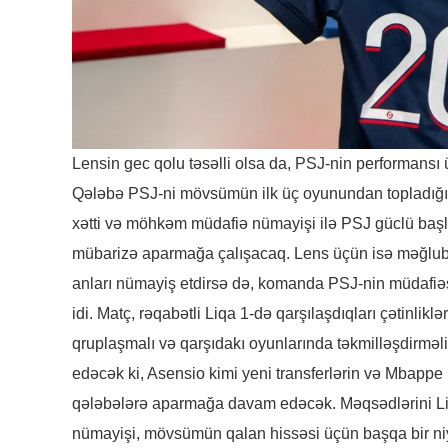
Lensin gec qolu təsəlli olsa da, PSJ-nin performansı 
Qələbə PSJ-ni mövsümün ilk üç oyunundan topladığı 5 
xətti və möhkəm müdafiə nümayişi ilə PSJ güclü baş
mübarizə aparmağa çalışacaq. Lens üçün isə məğlubiy
anları nümayiş etdirsə də, komanda PSJ-nin müdafiəsi
idi. Matç, rəqabətli Liqa 1-də qarşılaşdıqları çətinl
qruplaşmalı və qarşıdakı oyunlarında təkmilləşdirməli
edəcək ki, Asensio kimi yeni transferlərin və Mbappe 
qələbələrə aparmağa davam edəcək. Məqsədlərini Lig
nümayişi, mövsümün qalan hissəsi üçün başqa bir niy