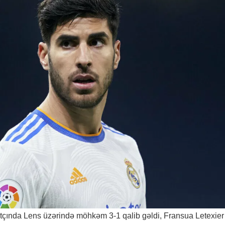
atçında Lens üzərində möhkəm 3-1 qalib gəldi, Fransua Letexier