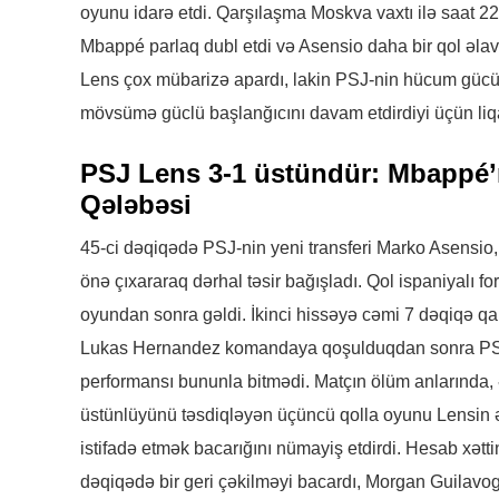
oyunu idarə etdi. Qarşılaşma Moskva vaxtı ilə saat 22
Mbappé parlaq dubl etdi və Asensio daha bir qol əla
Lens çox mübarizə apardı, lakin PSJ-nin hücum gücü
mövsümə güclü başlanğıcını davam etdirdiyi üçün li
PSJ Lens 3-1 üstündür: Mbappé’
Qələbəsi
45-ci dəqiqədə PSJ-nin yeni transferi Marko Asensio,
önə çıxararaq dərhal təsir bağışladı. Qol ispaniyalı f
oyundan sonra gəldi. İkinci hissəyə cəmi 7 dəqiqə qal
Lukas Hernandez komandaya qoşulduqdan sonra PSJ-
performansı bununla bitmədi. Matçın ölüm anlarında,
üstünlüyünü təsdiqləyən üçüncü qolla oyunu Lensin ə
istifadə etmək bacarığını nümayiş etdirdi. Hesab xə
dəqiqədə bir geri çəkilməyi bacardı, Morgan Guilavogu