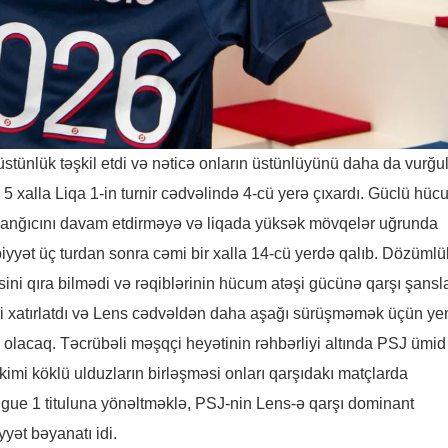
üstünlük təşkil etdi və nəticə onların üstünlüyünü daha da vurğul
xalla Liqa 1-in turnir cədvəlində 4-cü yerə çıxardı. Güclü hüc
lanğıcını davam etdirməyə və liqada yüksək mövqelər uğrunda
yət üç turdan sonra cəmi bir xalla 14-cü yerdə qalıb. Dözümlü
ni qıra bilmədi və rəqiblərinin hücum atəşi gücünə qarşı şansla
ikləri xatırlatdı və Lens cədvəldən daha aşağı sürüşməmək üçün y
 olacaq. Təcrübəli məşqçi heyətinin rəhbərliyi altında PSJ ümid
kimi köklü ulduzların birləşməsi onları qarşıdakı matçlarda
ue 1 tituluna yönəltməklə, PSJ-nin Lens-ə qarşı dominant
yət bəyanatı idi.