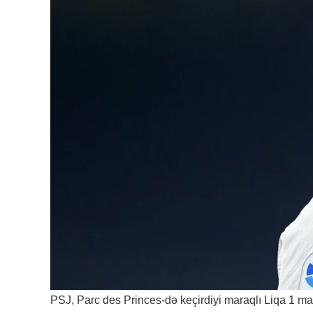
PSJ, Parc des Princes-də keçirdiyi maraqlı Liqa 1 m