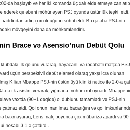
:00-da başlayıb və hər iki komanda üç xalı əldə etməyə can atıb
və edərək qələbəni möhürləyən PSJ oyunda üstünlük təşkil etdi.
 həddindən artıq çox olduğunu sübut etdi. Bu qələbə PSJ-nin
qadakı mövqeyini daha da möhkəmləndirir.
nin Brace və Asensio’nun Debüt Qolu
 klubdakı ilk qolunu vuraraq, həyəcanlı və rəqabətli matçda PSJ
orvard üçün perspektivli debüt əlaməti olaraq yaxşı icra olunan
mış Kilian Mbappe PSJ-nin üstünlüyü kliniki nəticə ilə 2-0-a çat
də ilk asistini verərək, yığmada mühüm rol oynadı. Mbappeni
 əlavə vaxtda (90+1 dəqiqə) o, dublunu tamamladı və PSJ-nin
lçatmaz etdi. Qol onun inanılmaz bacarığını və qol imkanlarınd
ttinə baxmayaraq, Lens matç boyunca çox mübarizə apardı və 90
i hesabı 3-1-ə çatdırdı.