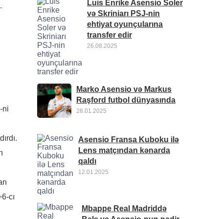
Luis Enrike Asensio Soler
.
və Skriniarı PSJ-nin
ehtiyat oyunçularına
transfer edir
26.08.2025
Marko Asensio və Markus
Raşford futbol dünyasında
-ni
28.01.2025
dırdı.
Asensio Fransa Kuboku ilə
Lens matçından kənarda
n
qaldı
12.01.2025
an
+6-cı
Mbappe Real Madriddə